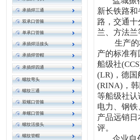
盐城振得
新长铁路和
承插焊三通
路，交通十
双承口管箍
兰、方法兰
单承口管箍
生产的标
承插焊活接头
产的标准有
承插焊管帽
船级社(CC
承插焊四通
(LR)，德
螺纹弯头
(RINA)
螺纹三通
等船级社认
双螺口管箍
电力、钢铁
单螺口管箍
产品远销日
螺纹活接头
评。
螺纹管帽
企业自创办