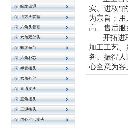
实、进取”
螺纹四通
为宗旨；用
四方头管塞
高、售后服
六角头管塞
开拓进取
六角双丝头
加工工艺、
螺纹短节
务。振得人
六角补芯
心全意为客
半管接头
六角外丝
直通接头
直角接头
三通接头
内外丝活接头