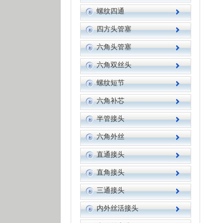
螺纹四通
四方头管塞
六角头管塞
六角双丝头
螺纹短节
六角补芯
半管接头
六角外丝
直通接头
直角接头
三通接头
内外丝活接头