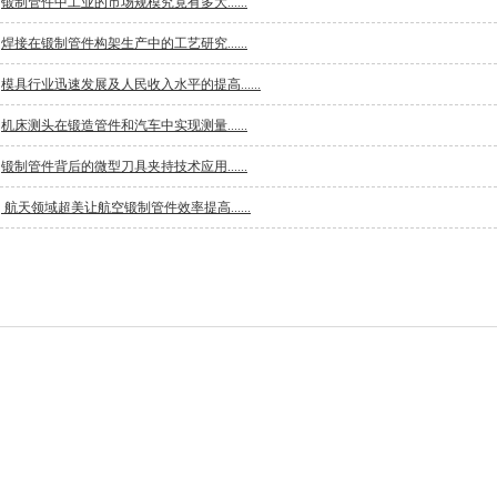
锻制管件中工业的市场规模究竟有多大......
焊接在锻制管件构架生产中的工艺研究......
模具行业迅速发展及人民收入水平的提高......
机床测头在锻造管件和汽车中实现测量......
锻制管件背后的微型刀具夹持技术应用......
航天领域超美让航空锻制管件效率提高......