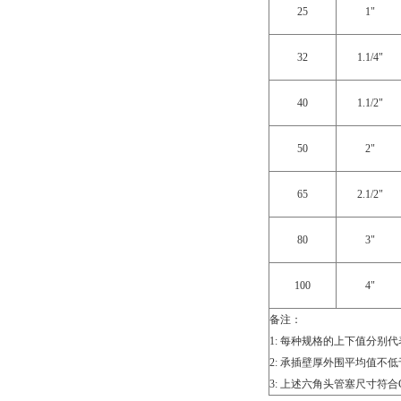
25
1"
32
1.1/4"
40
1.1/2"
50
2"
65
2.1/2"
80
3"
100
4"
备注：
1: 每种规格的上下值分别
2: 承插壁厚外围平均值不
3: 上述六角头管塞尺寸符合GB/T1