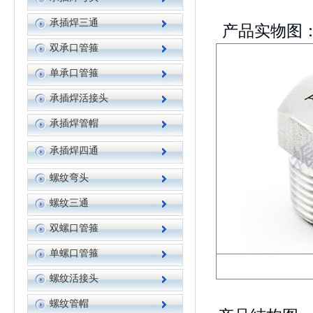
承插焊三通
产品实物图
双承口管箍
单承口管箍
承插焊活接头
承插焊管帽
承插焊四通
螺纹弯头
螺纹三通
双螺口管箍
单螺口管箍
螺纹活接头
螺纹管帽