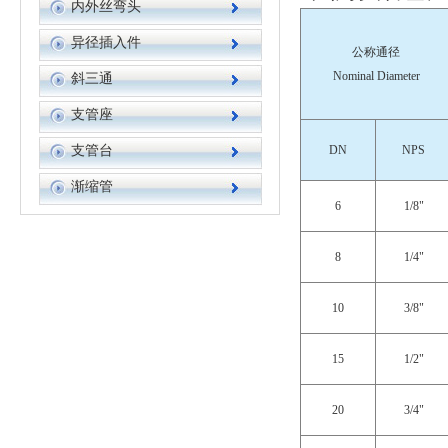
内外丝弯头
异径插入件
公称通径
Nominal Diameter
斜三通
支管座
支管台
DN
NPS
渐缩管
6
1/8"
8
1/4"
10
3/8"
15
1/2"
20
3/4"