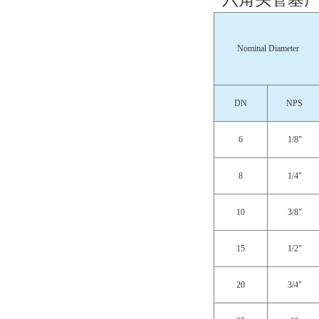
Nominal Diameter
DN
NPS
6
1/8"
8
1/4"
10
3/8"
15
1/2"
20
3/4"