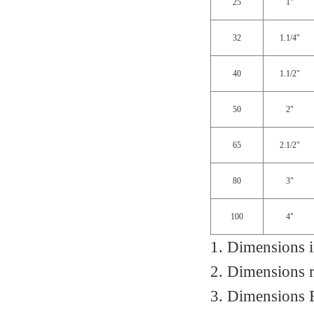
25
1"
32
1.1/4"
40
1.1/2"
50
2"
65
2.1/2"
80
3"
100
4"
1. Dimensions i
2. Dimensions 
3. Dimensions B