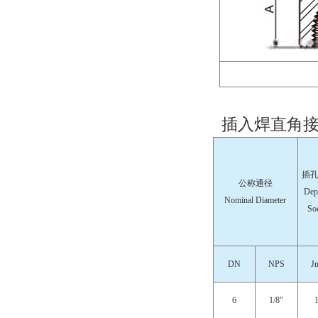
插入焊直角接
插
公称通径
Dep
Nominal Diameter
So
DN
NPS
J
6
1/8"