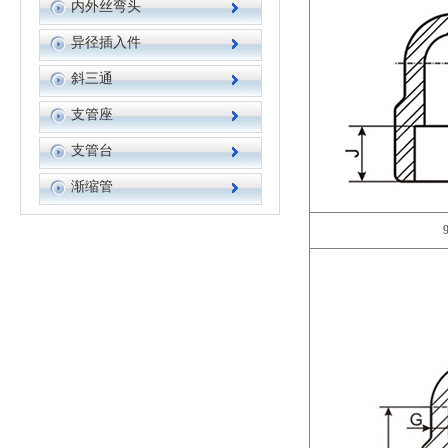
内外丝弯头
异径插入件
斜三通
支管座
支管台
渐缩管