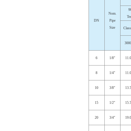
9
Nom.
Te
DN
Pipe
Size
Class
300
6
1/8"
11.
8
1/4"
11.
10
3/8"
13.
15
1/2"
15.
20
3/4"
19.