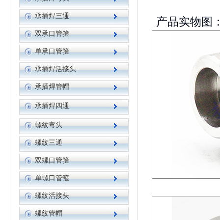
承插焊三通
产品实物图
双承口管箍
单承口管箍
承插焊活接头
承插焊管帽
承插焊四通
螺纹弯头
螺纹三通
双螺口管箍
单螺口管箍
螺纹活接头
螺纹管帽