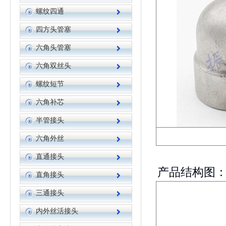
螺纹四通
四方头管塞
六角头管塞
六角双丝头
螺纹短节
六角补芯
半管接头
六角外丝
直通接头
产品结构图
直角接头
三通接头
内外丝活接头