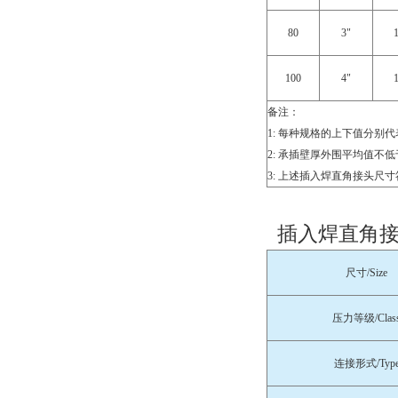
80
3"
100
4"
备注：
1: 每种规格的上下值分别
2: 承插壁厚外围平均值不
3: 上述插入焊直角接头尺寸符合GB/
插入焊直角接
尺寸/Size
压力等级/Clas
连接形式/Typ