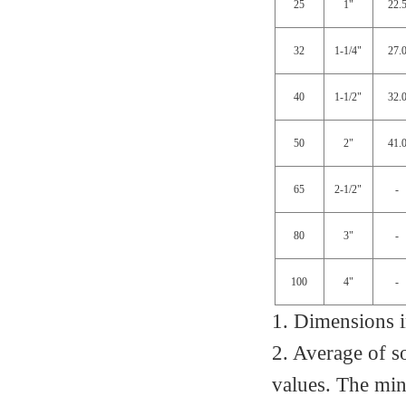
25
1"
22.
32
1-1/4"
27.
40
1-1/2"
32.
50
2"
41.
65
2-1/2"
-
80
3"
-
100
4"
-
1. Dimensions i
2. Average of so
values. The min