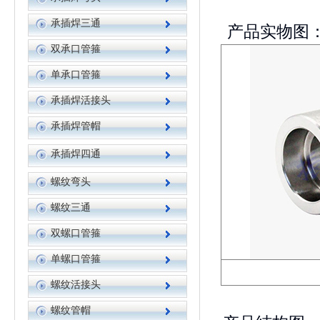
承插焊三通
产品实物图
双承口管箍
单承口管箍
承插焊活接头
承插焊管帽
承插焊四通
螺纹弯头
螺纹三通
双螺口管箍
单螺口管箍
螺纹活接头
螺纹管帽