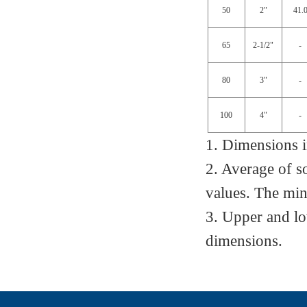
50
2"
41.
65
2-1/2"
-
80
3"
-
100
4"
-
1. Dimensions i
2. Average of so
values. The min
3. Upper and l
dimensions.