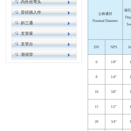
内外丝弯头
插
异径插入件
公称通径
Dep
Nominal Diameter
斜三通
So
支管座
支管台
DN
NPS
J
渐缩管
6
1/8"
8
1/4"
10
3/8"
15
1/2"
20
3/4"