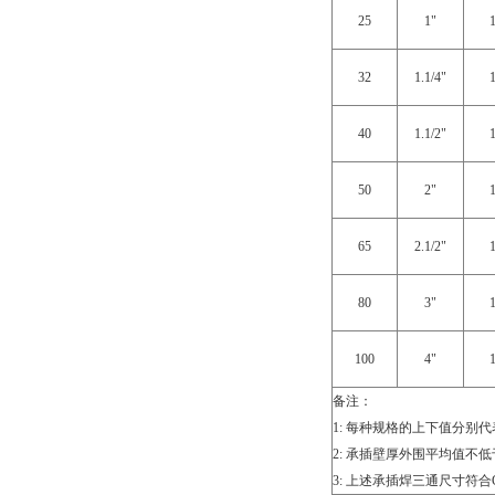
25
1"
32
1.1/4"
40
1.1/2"
50
2"
65
2.1/2"
80
3"
100
4"
备注：
1: 每种规格的上下值分别
2: 承插壁厚外围平均值不
3: 上述承插焊三通尺寸符合GB/T1