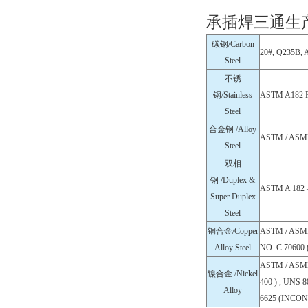
承插焊三通生
碳钢/Carbon
20#, Q235B,
Steel
不锈
钢/Stainless
ASTM A182 F3
Steel
合金钢 /Alloy
ASTM / ASME 
Steel
双相
钢 /Duplex &
ASTM A 182 –
Super Duplex
Steel
铜合金/Copper
ASTM / ASME 
Alloy Steel
NO. C 70600 (
ASTM / ASME 
镍合金 /Nickel
400 ) , UNS 
Alloy
6625 (INCON